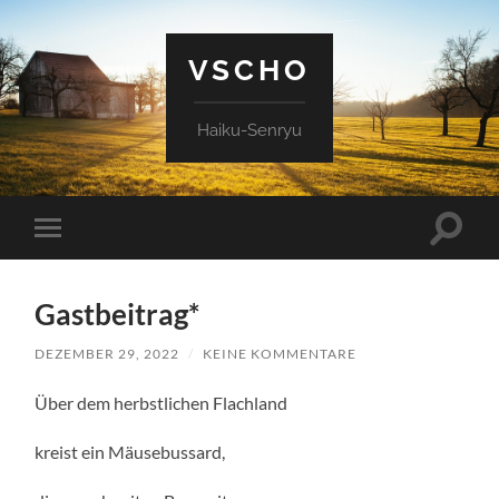
VSCHO
Haiku-Senryu
Suchfe
Mobile-
ein-/a
Menü
ein-/ausblenden
Gastbeitrag*
DEZEMBER 29, 2022
/
KEINE KOMMENTARE
Über dem herbstlichen Flachland
kreist ein Mäusebussard,