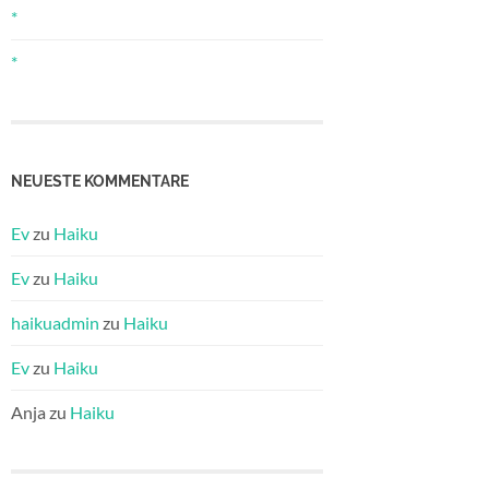
*
*
NEUESTE KOMMENTARE
Ev
zu
Haiku
Ev
zu
Haiku
haikuadmin
zu
Haiku
Ev
zu
Haiku
Anja
zu
Haiku