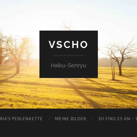
VSCHO
Haiku-Senryu
RIA’S PERLENKETTE
MEINE BILDER
SO FING ES AN – 