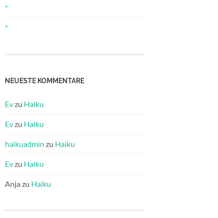
*
*
NEUESTE KOMMENTARE
Ev
zu
Haiku
Ev
zu
Haiku
haikuadmin
zu
Haiku
Ev
zu
Haiku
Anja
zu
Haiku