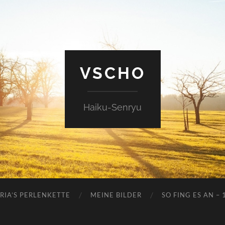
VSCHO
Haiku-Senryu
RIA’S PERLENKETTE
MEINE BILDER
SO FING ES AN – 