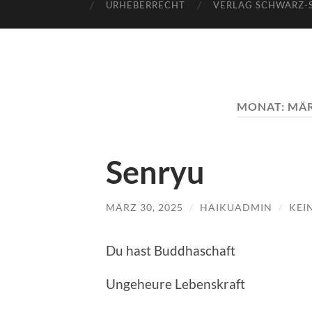
URHEBERRECHT
VERLAG SCHWARZ-
MONAT:
MÄR
Senryu
MÄRZ 30, 2025
/
HAIKUADMIN
/
KEI
Du hast Buddhaschaft
Ungeheure Lebenskraft