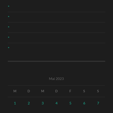
*
*
*
*
*
Mai 2023
M
D
M
D
F
S
S
1
2
3
4
5
6
7