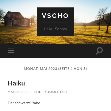
VSCHO
Haiku-Senryu
Suchfe
Mobile-
ein-/a
Menü
ein-/ausblenden
MONAT:
MAI 2023
(SEITE 1 VON 5)
Haiku
MAI 30, 2023
/
KEINE KOMMENTARE
Der schwarze Rabe