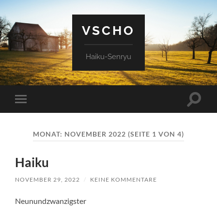
VSCHO
Haiku-Senryu
Suchfe
Mobile-
ein-/a
Menü
ein-/ausblenden
MONAT:
NOVEMBER 2022
(SEITE 1 VON 4)
Haiku
NOVEMBER 29, 2022
/
KEINE KOMMENTARE
Neunundzwanzigster