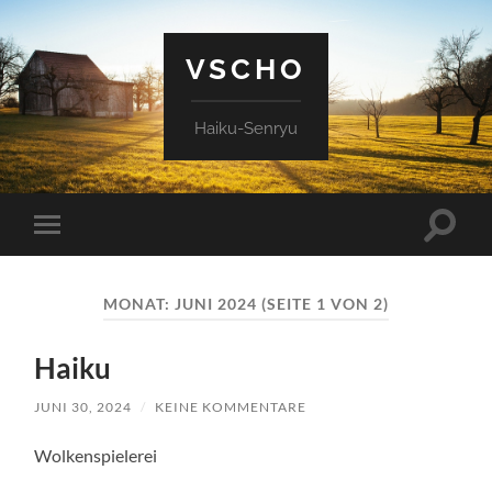
VSCHO
Haiku-Senryu
Suchfe
Mobile-
ein-/a
Menü
ein-/ausblenden
MONAT:
JUNI 2024
(SEITE 1 VON 2)
Haiku
JUNI 30, 2024
/
KEINE KOMMENTARE
Wolkenspielerei