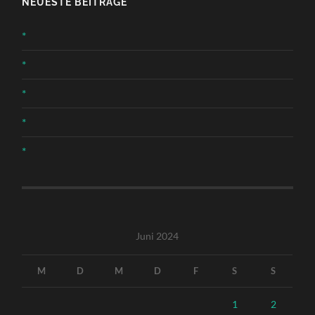
NEUESTE BEITRÄGE
*
*
*
*
*
Juni 2024
M
D
M
D
F
S
S
1
2