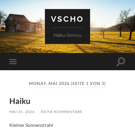
VSCHO
Haiku-Senryu
Suchfe
Mobile-
ein-/a
Menü
ein-/ausblenden
MONAT:
MAI 2026
(SEITE 1 VON 3)
Haiku
MAI 31, 2026
/
KEINE KOMMENTARE
Kleiner Sonnenstrahl