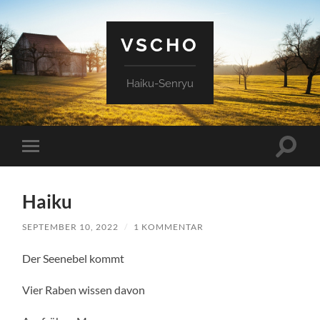
VSCHO
Haiku-Senryu
Suchfe
Mobile-
ein-/a
Menü
ein-/ausblenden
Haiku
SEPTEMBER 10, 2022
/
1 KOMMENTAR
Der Seenebel kommt
Vier Raben wissen davon