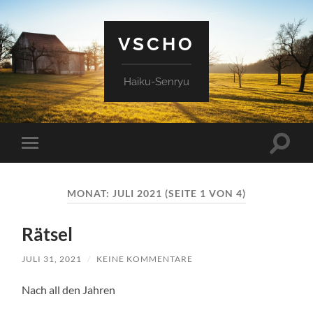
VSCHO
Haiku-Senryu
Suchfe
Mobile-
ein-/a
Menü
ein-/ausblenden
MONAT:
JULI 2021
(SEITE 1 VON 4)
Rätsel
JULI 31, 2021
/
KEINE KOMMENTARE
Nach all den Jahren