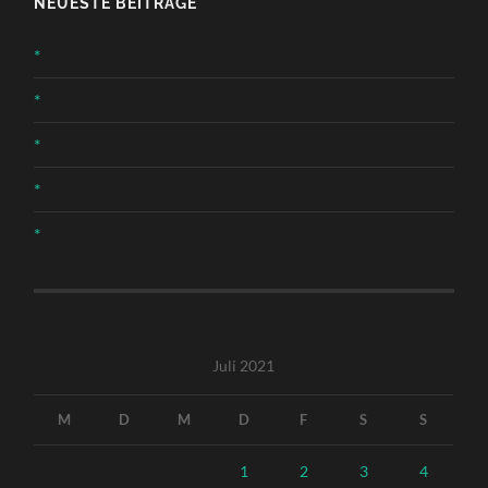
NEUESTE BEITRÄGE
*
*
*
*
*
Juli 2021
M
D
M
D
F
S
S
1
2
3
4