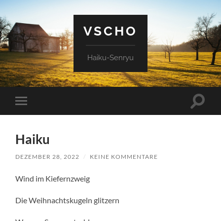
VSCHO
Haiku-Senryu
Suchfe
Mobile-
ein-/a
Menü
ein-/ausblenden
Haiku
DEZEMBER 28, 2022
/
KEINE KOMMENTARE
Wind im Kiefernzweig
Die Weihnachtskugeln glitzern