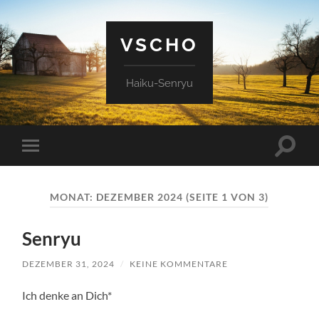
VSCHO
Haiku-Senryu
Suchfe
Mobile-
ein-/a
Menü
ein-/ausblenden
MONAT:
DEZEMBER 2024
(SEITE 1 VON 3)
Senryu
DEZEMBER 31, 2024
/
KEINE KOMMENTARE
Ich denke an Dich*