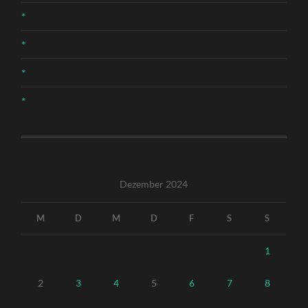
*
*
*
*
Dezember 2024
M
D
M
D
F
S
S
1
2
3
4
5
6
7
8