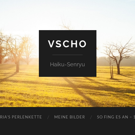
VSCHO
Haiku-Senryu
RIA’S PERLENKETTE
MEINE BILDER
SO FING ES AN – 