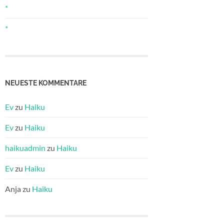
*
*
NEUESTE KOMMENTARE
Ev
zu
Haiku
Ev
zu
Haiku
haikuadmin
zu
Haiku
Ev
zu
Haiku
Anja
zu
Haiku