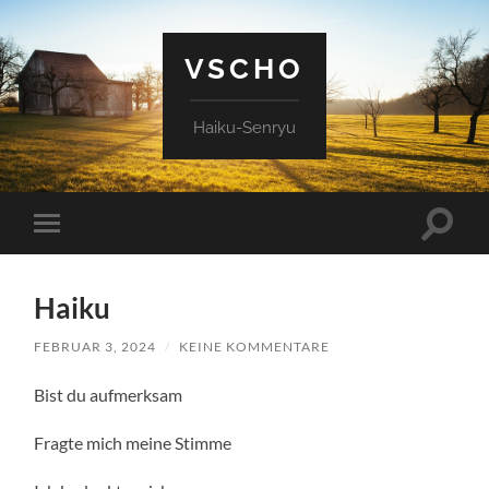
VSCHO
Haiku-Senryu
Suchfe
Mobile-
ein-/a
Menü
ein-/ausblenden
Haiku
FEBRUAR 3, 2024
/
KEINE KOMMENTARE
Bist du aufmerksam
Fragte mich meine Stimme