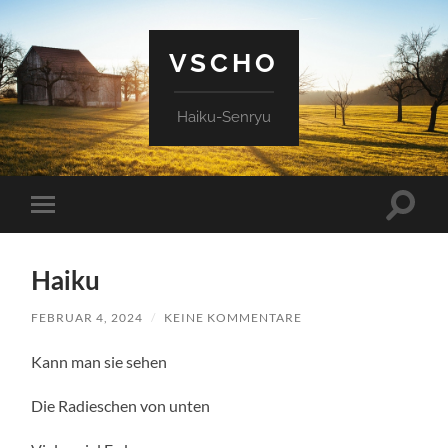
VSCHO
Haiku-Senryu
Suchfe
Mobile-
ein-/a
Menü
ein-/ausblenden
Haiku
FEBRUAR 4, 2024
/
KEINE KOMMENTARE
Kann man sie sehen
Die Radieschen von unten