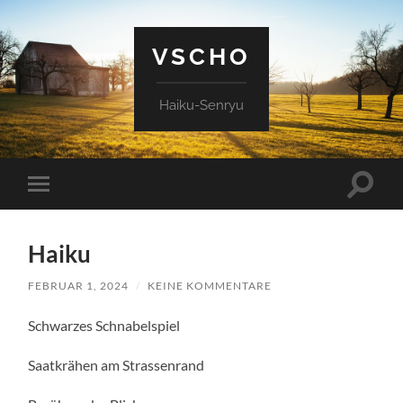
VSCHO
Haiku-Senryu
Suchfe
Mobile-
ein-/a
Menü
ein-/ausblenden
Haiku
FEBRUAR 1, 2024
/
KEINE KOMMENTARE
Schwarzes Schnabelspiel
Saatkrähen am Strassenrand