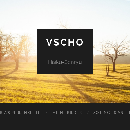
VSCHO
Haiku-Senryu
RIA’S PERLENKETTE
MEINE BILDER
SO FING ES AN – 