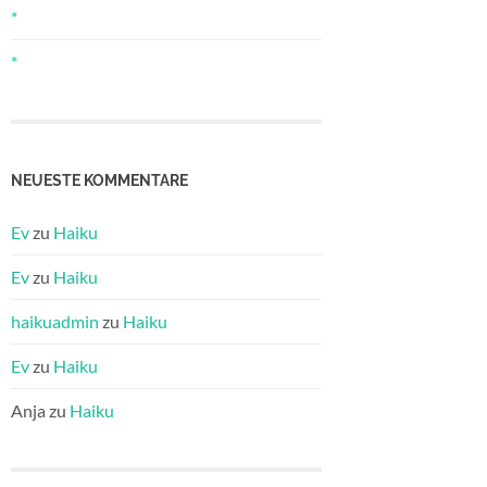
*
*
NEUESTE KOMMENTARE
Ev
zu
Haiku
Ev
zu
Haiku
haikuadmin
zu
Haiku
Ev
zu
Haiku
Anja
zu
Haiku