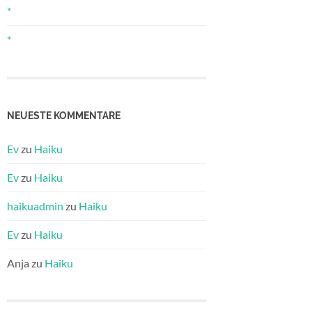
*
*
NEUESTE KOMMENTARE
Ev
zu
Haiku
Ev
zu
Haiku
haikuadmin
zu
Haiku
Ev
zu
Haiku
Anja
zu
Haiku