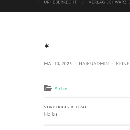
URHEBERRECHT
VERLAG SCHWARZ-
*
MAI 10, 2026
/
HAIKUADMIN
/
KEIN
Archiv
VORHERIGER BEITRAG
Haiku