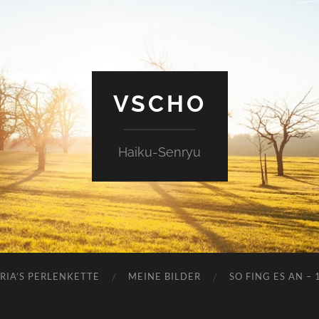
VSCHO
Haiku-Senryu
RIA’S PERLENKETTE
MEINE BILDER
SO FING ES AN – 