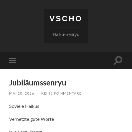
VSCHO
Haiku-Senryu
Suchfe
Mobile-
ein-/a
Menü
ein-/ausblenden
Jubiläumssenryu
MAI 20, 2026
/
KEINE KOMMENTARE
Soviele Haikus
Vernetzte gute Worte