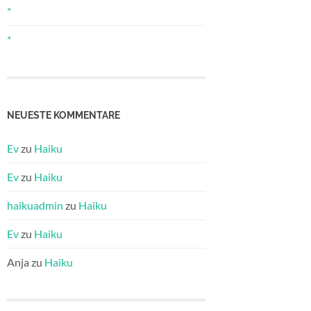
*
*
NEUESTE KOMMENTARE
Ev
zu
Haiku
Ev
zu
Haiku
haikuadmin
zu
Haiku
Ev
zu
Haiku
Anja
zu
Haiku