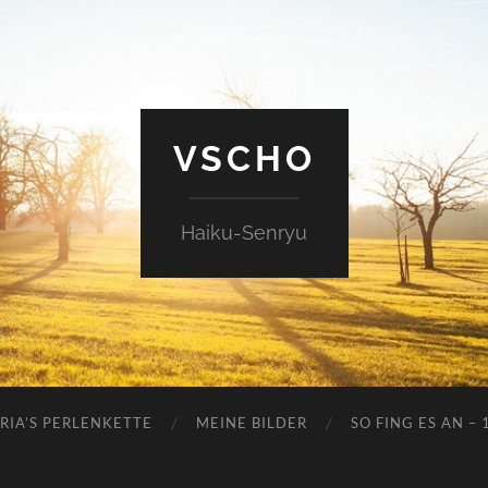
VSCHO
Haiku-Senryu
RIA’S PERLENKETTE
MEINE BILDER
SO FING ES AN – 