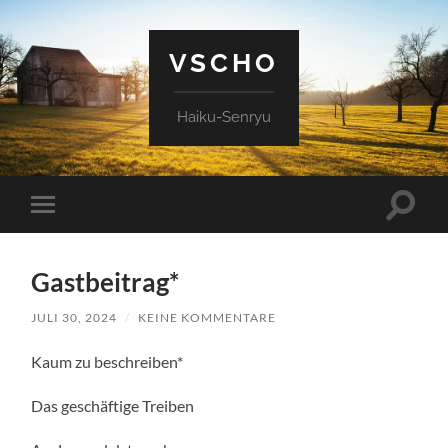
VSCHO
Haiku-Senryu
Suchfe
Mobile-
ein-/a
Menü
ein-/ausblenden
Gastbeitrag*
JULI 30, 2024
/
KEINE KOMMENTARE
Kaum zu beschreiben*
Das geschäftige Treiben