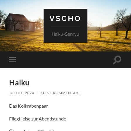
VSCHO
Haiku-Senryu
Suchfe
Mobile-
ein-/a
Menü
ein-/ausblenden
Haiku
JULI 31, 2024
/
KEINE KOMMENTARE
Das Kolkrabenpaar
Fliegt leise zur Abendstunde