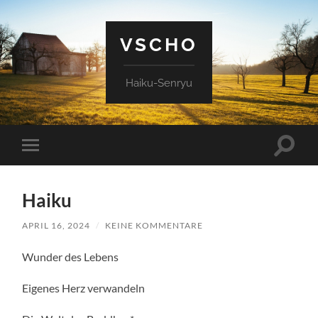
VSCHO
Haiku-Senryu
Suchfe
Mobile-
ein-/a
Menü
ein-/ausblenden
Haiku
APRIL 16, 2024
/
KEINE KOMMENTARE
Wunder des Lebens
Eigenes Herz verwandeln