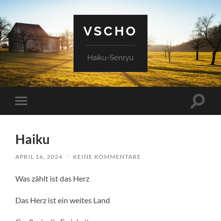
VSCHO
Haiku-Senryu
Suchfe
Mobile-
ein-/a
Menü
ein-/ausblenden
Haiku
APRIL 16, 2024
/
KEINE KOMMENTARE
Was zählt ist das Herz
Das Herz ist ein weites Land