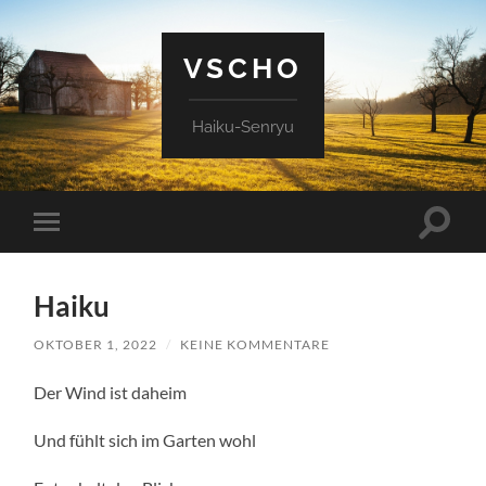
VSCHO
Haiku-Senryu
Suchfe
Mobile-
ein-/a
Menü
ein-/ausblenden
Haiku
OKTOBER 1, 2022
/
KEINE KOMMENTARE
Der Wind ist daheim
Und fühlt sich im Garten wohl