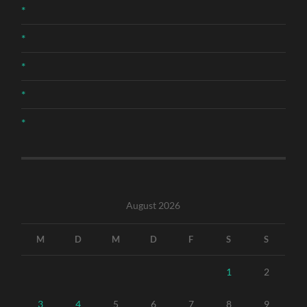
*
*
*
*
*
August 2026
M
D
M
D
F
S
S
1
2
3
4
5
6
7
8
9