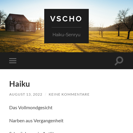
VSCHO
Haiku-Senryu
Suchfe
Mobile-
ein-/a
Menü
ein-/ausblenden
Haiku
AUGUST 13, 2022
/
KEINE KOMMENTARE
Das Vollmondgesicht
Narben aus Vergangenheit