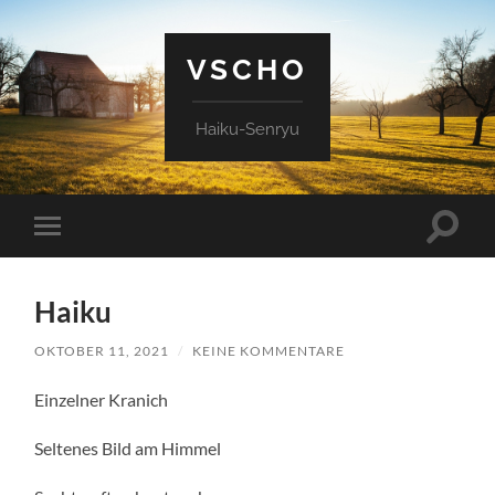
VSCHO
Haiku-Senryu
Suchfe
Mobile-
ein-/a
Menü
ein-/ausblenden
Haiku
OKTOBER 11, 2021
/
KEINE KOMMENTARE
Einzelner Kranich
Seltenes Bild am Himmel