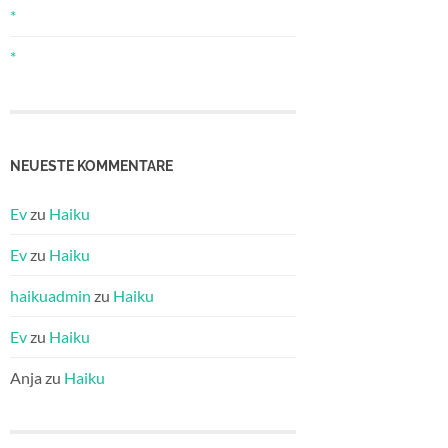
*
*
NEUESTE KOMMENTARE
Ev
zu
Haiku
Ev
zu
Haiku
haikuadmin
zu
Haiku
Ev
zu
Haiku
Anja
zu
Haiku