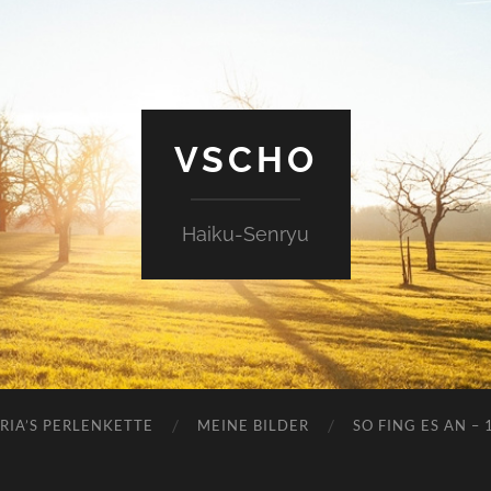
VSCHO
Haiku-Senryu
RIA’S PERLENKETTE
MEINE BILDER
SO FING ES AN – 