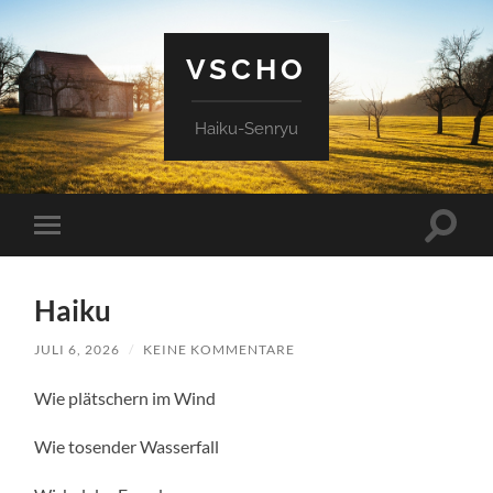
VSCHO
Haiku-Senryu
Suchfe
Mobile-
ein-/a
Menü
ein-/ausblenden
Haiku
JULI 6, 2026
/
KEINE KOMMENTARE
Wie plätschern im Wind
Wie tosender Wasserfall