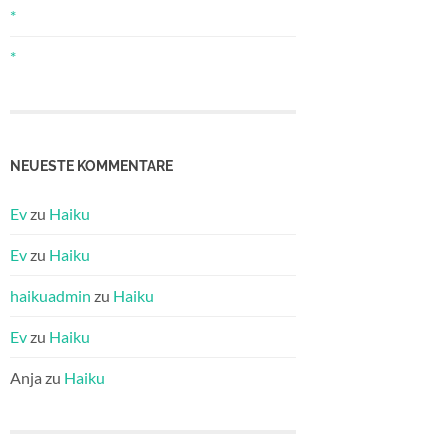
*
*
NEUESTE KOMMENTARE
Ev
zu
Haiku
Ev
zu
Haiku
haikuadmin
zu
Haiku
Ev
zu
Haiku
Anja
zu
Haiku