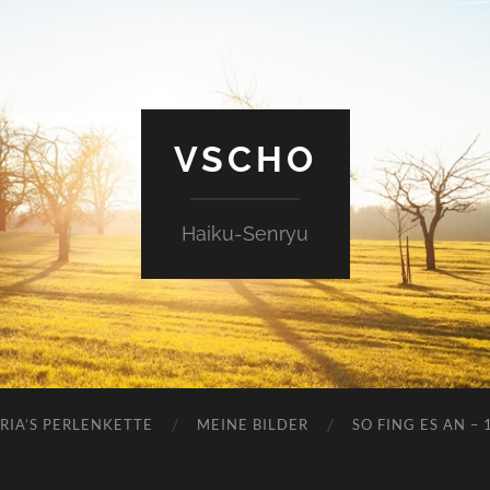
VSCHO
Haiku-Senryu
RIA’S PERLENKETTE
MEINE BILDER
SO FING ES AN – 