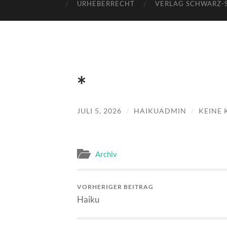
URHEBERRECHT
VERLAG SCHWARZ-
*
JULI 5, 2026
/
HAIKUADMIN
/
KEINE
Archiv
VORHERIGER BEITRAG
Haiku