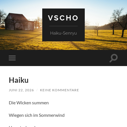
VSCHO
Haiku-Senryu
Suchfe
Mobile-
ein-/a
Menü
ein-/ausblenden
Haiku
JUNI 22, 2026
/
KEINE KOMMENTARE
Die Wicken summen
Wiegen sich im Sommerwind