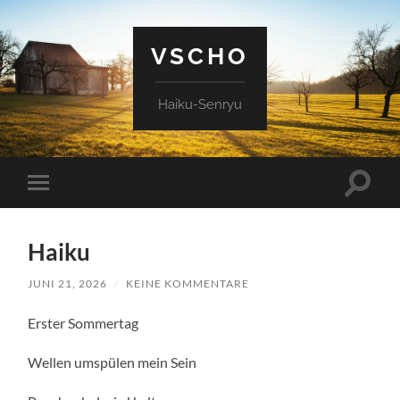
VSCHO
Haiku-Senryu
Suchfe
Mobile-
ein-/a
Menü
ein-/ausblenden
Haiku
JUNI 21, 2026
/
KEINE KOMMENTARE
Erster Sommertag
Wellen umspülen mein Sein