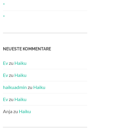
*
*
NEUESTE KOMMENTARE
Ev
zu
Haiku
Ev
zu
Haiku
haikuadmin
zu
Haiku
Ev
zu
Haiku
Anja
zu
Haiku