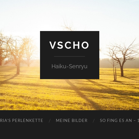
VSCHO
Haiku-Senryu
RIA’S PERLENKETTE
MEINE BILDER
SO FING ES AN – 