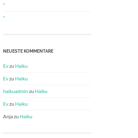
*
*
NEUESTE KOMMENTARE
Ev
zu
Haiku
Ev
zu
Haiku
haikuadmin
zu
Haiku
Ev
zu
Haiku
Anja
zu
Haiku