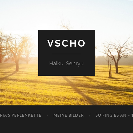
VSCHO
Haiku-Senryu
RIA’S PERLENKETTE
MEINE BILDER
SO FING ES AN – 