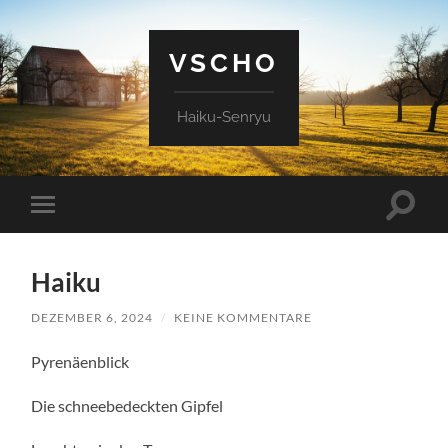
VSCHO
Haiku-Senryu
Suchfe
Mobile-
ein-/a
Menü
ein-/ausblenden
Haiku
DEZEMBER 6, 2024
/
KEINE KOMMENTARE
Pyrenäenblick
Die schneebedeckten Gipfel