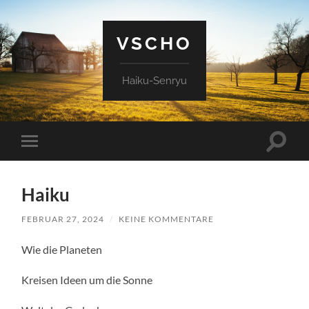
VSCHO
Haiku-Senryu
Suchfe
Mobile-
ein-/a
Menü
ein-/ausblenden
Haiku
FEBRUAR 27, 2024
/
KEINE KOMMENTARE
Wie die Planeten
Kreisen Ideen um die Sonne