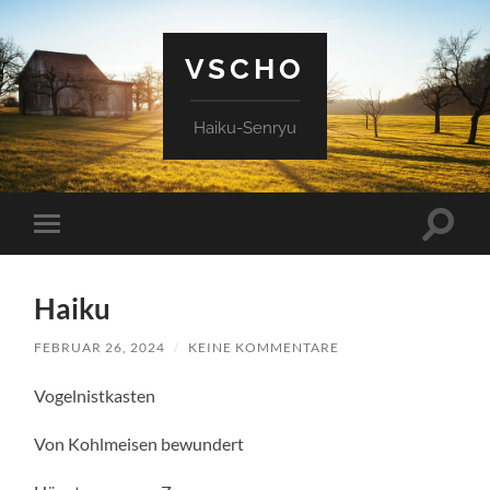
VSCHO
Haiku-Senryu
Suchfe
Mobile-
ein-/a
Menü
ein-/ausblenden
Haiku
FEBRUAR 26, 2024
/
KEINE KOMMENTARE
Vogelnistkasten
Von Kohlmeisen bewundert