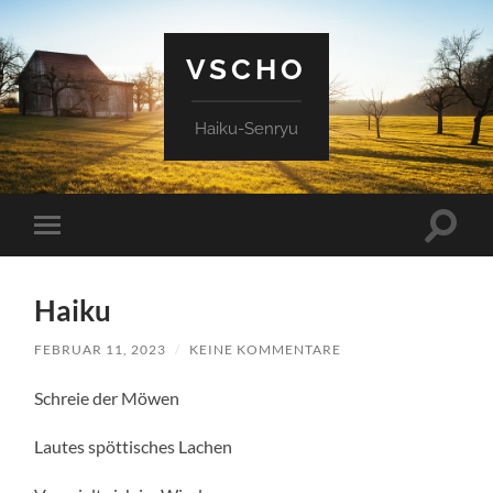
VSCHO
Haiku-Senryu
Suchfe
Mobile-
ein-/a
Menü
ein-/ausblenden
Haiku
FEBRUAR 11, 2023
/
KEINE KOMMENTARE
Schreie der Möwen
Lautes spöttisches Lachen