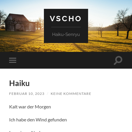
VSCHO
Haiku-Senryu
Suchfe
Mobile-
ein-/a
Menü
ein-/ausblenden
Haiku
FEBRUAR 10, 2023
/
KEINE KOMMENTARE
Kalt war der Morgen
Ich habe den Wind gefunden