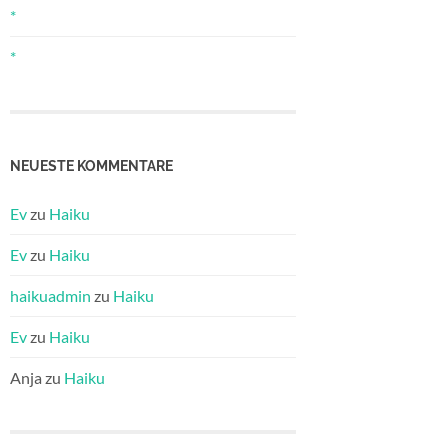
*
*
NEUESTE KOMMENTARE
Ev
zu
Haiku
Ev
zu
Haiku
haikuadmin
zu
Haiku
Ev
zu
Haiku
Anja
zu
Haiku