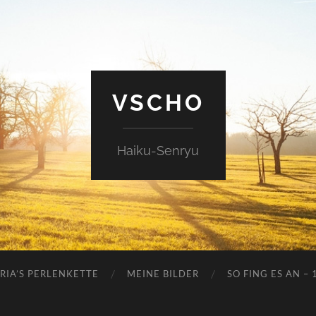
VSCHO
Haiku-Senryu
RIA’S PERLENKETTE
MEINE BILDER
SO FING ES AN – 