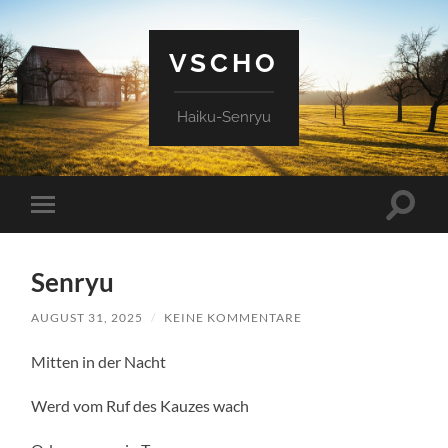
VSCHO
Haiku-Senryu
Suchfe
Mobile-
ein-/a
Menü
ein-/ausblenden
Senryu
AUGUST 31, 2025
/
KEINE KOMMENTARE
Mitten in der Nacht
Werd vom Ruf des Kauzes wach