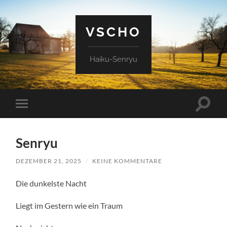
VSCHO
Haiku-Senryu
Suchfe
Mobile-
ein-/a
Menü
ein-/ausblenden
Senryu
DEZEMBER 21, 2025
/
KEINE KOMMENTARE
Die dunkelste Nacht
Liegt im Gestern wie ein Traum