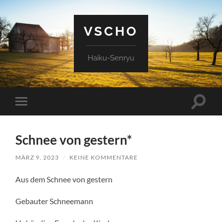
VSCHO
Haiku-Senryu
Suchfe
Mobile-
ein-/a
Menü
ein-/ausblenden
Schnee von gestern*
MÄRZ 9, 2023
/
KEINE KOMMENTARE
Aus dem Schnee von gestern
Gebauter Schneemann