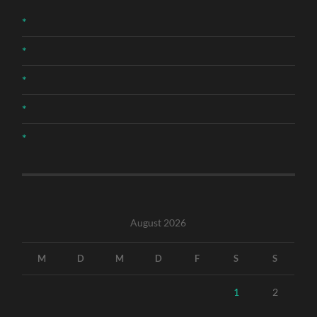
*
*
*
*
*
August 2026
M
D
M
D
F
S
S
1
2