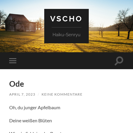
VSCHO
Haiku-Senryu
Suchfe
Mobile-
ein-/a
Menü
ein-/ausblenden
Ode
APRIL 7, 2023
/
KEINE KOMMENTARE
Oh, du junger Apfelbaum
Deine weißen Blüten