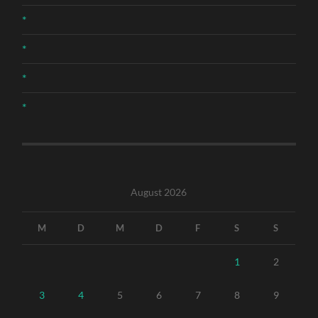
*
*
*
*
August 2026
M
D
M
D
F
S
S
1
2
3
4
5
6
7
8
9