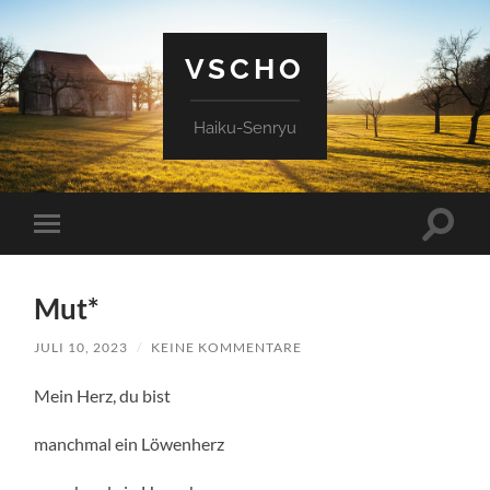
VSCHO
Haiku-Senryu
Suchfe
Mobile-
ein-/a
Menü
ein-/ausblenden
Mut*
JULI 10, 2023
/
KEINE KOMMENTARE
Mein Herz, du bist
manchmal ein Löwenherz