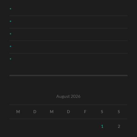
*
*
*
*
*
August 2026
M
D
M
D
F
S
S
1
2