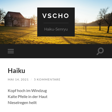
VSCHO
Haiku-Senryu
Suchfe
Mobile-
ein-/a
Menü
ein-/ausblenden
Haiku
MAI 14, 2021
/
5 KOMMENTARE
Kopf hoch im Windzug
Kalte Pfeile in der Haut
Nieselregen heilt