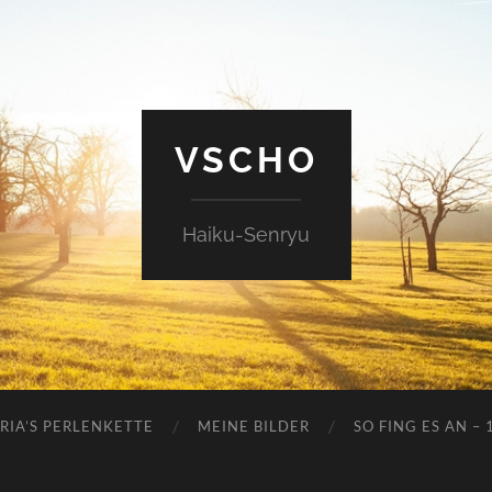
VSCHO
Haiku-Senryu
RIA’S PERLENKETTE
MEINE BILDER
SO FING ES AN – 