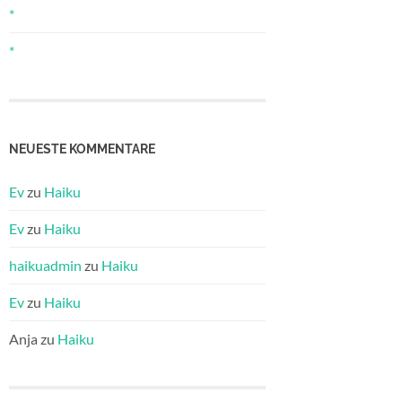
*
*
NEUESTE KOMMENTARE
Ev
zu
Haiku
Ev
zu
Haiku
haikuadmin
zu
Haiku
Ev
zu
Haiku
Anja
zu
Haiku