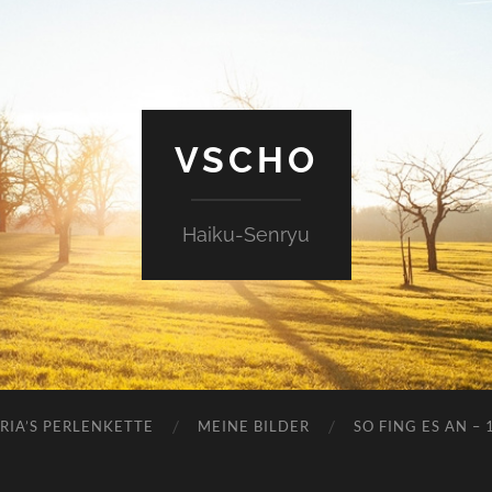
VSCHO
Haiku-Senryu
RIA’S PERLENKETTE
MEINE BILDER
SO FING ES AN – 