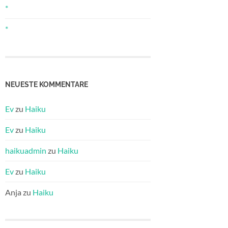
*
*
NEUESTE KOMMENTARE
Ev
zu
Haiku
Ev
zu
Haiku
haikuadmin
zu
Haiku
Ev
zu
Haiku
Anja
zu
Haiku