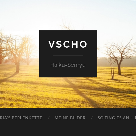
VSCHO
Haiku-Senryu
RIA’S PERLENKETTE
MEINE BILDER
SO FING ES AN – 