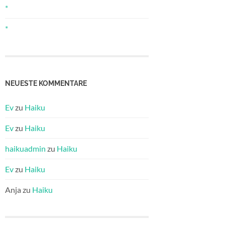
*
*
NEUESTE KOMMENTARE
Ev
zu
Haiku
Ev
zu
Haiku
haikuadmin
zu
Haiku
Ev
zu
Haiku
Anja
zu
Haiku