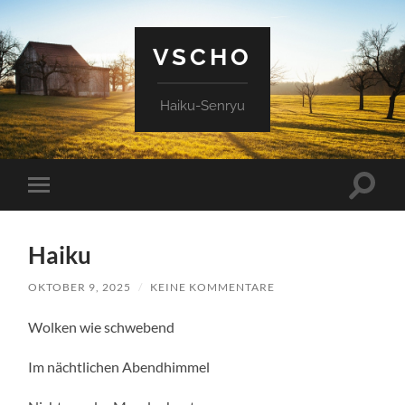
VSCHO
Haiku-Senryu
Suchfe
Mobile-
ein-/a
Menü
ein-/ausblenden
Haiku
OKTOBER 9, 2025
/
KEINE KOMMENTARE
Wolken wie schwebend
Im nächtlichen Abendhimmel